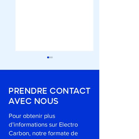
PRENDRE CONTACT
AVEC NOUS
Dégivrage vert et
UN PRIX EURÊKA
local
POUR LE DÉGIVRANT
INNOVANT À
Pour obtenir plus
EMPREINTE
d'informations sur Electro
ENVIRONNEMENTALE
RÉDUITE
Carbon, notre formate de