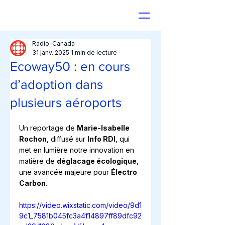
Radio-Canada
31 janv. 2025
1 min de lecture
Ecoway50 : en cours
d’adoption dans
plusieurs aéroports
Un reportage de 
Marie-Isabelle 
Rochon
, diffusé sur 
Info RDI
, qui 
met en lumière notre innovation en 
matière de 
déglacage écologique
, 
une avancée majeure pour 
Électro 
Carbon
.
https://video.wixstatic.com/video/9d1
9c1_7581b045fc3a4f14897ff89dfc92