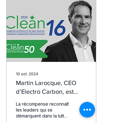
10 oct. 2024
Martin Larocque, CEO
d’Electro Carbon, est
récipiendaire des prix
La récompense reconnaît
Clean50 & Clean16 du
les leaders qui se
démarquent dans la lutte
Canada 2025
contre les changements
climatiques au pays.
Montréal, Jeudi 10...