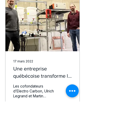
17 mars 2022
Une entreprise
québécoise transforme le
CO₂ en sel de déglaçage
Les cofondateurs
d’Electro Carbon, Ulrich
Legrand et Martin
Larocque, ont développé
une technologie
transformant le CO2 en
sel de déglaçage.